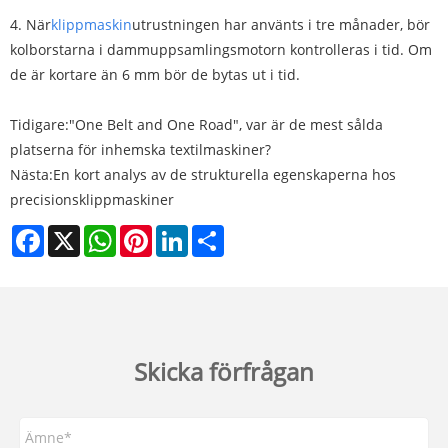
4. När
klippmaskin
utrustningen har använts i tre månader, bör
kolborstarna i dammuppsamlingsmotorn kontrolleras i tid. Om
de är kortare än 6 mm bör de bytas ut i tid.
Tidigare:
​"One Belt and One Road", var är de mest sålda
platserna för inhemska textilmaskiner?
Nästa:
En kort analys av de strukturella egenskaperna hos
precisionsklippmaskiner
Facebook
X
WhatsApp
Pinterest
LinkedIn
Share
Skicka förfrågan