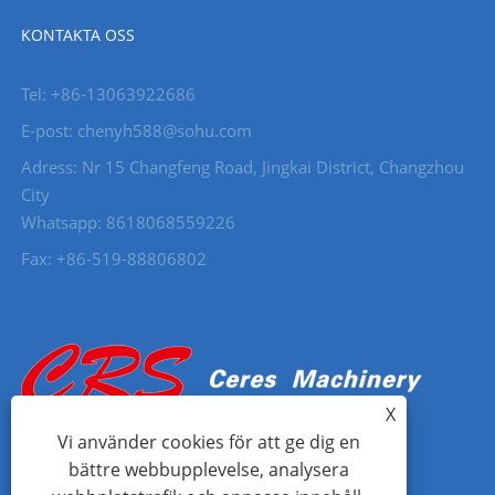
KONTAKTA OSS
Tel: +86-13063922686
E-post: chenyh588@sohu.com
Adress: Nr 15 Changfeng Road, Jingkai District, Changzhou
City
Whatsapp: 8618068559226
Fax: +86-519-88806802
X
Vi använder cookies för att ge dig en
bättre webbupplevelse, analysera