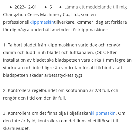
●
2023-12-01
●
5
●
Lämna ett meddelande till mig
Changzhou Ceres Machinery Co., Ltd., som en
professionell
klippmaskin
tillverkare, kommer idag att förklara
för dig några underhållsmetoder för klippmaskiner:
1. Ta bort bladet från klippmaskinen varje dag och rengör
damm och ludd inuti bladet och luftkanalen. (Obs: Efter
installation av bladet ska bladspetsen vara cirka 1 mm lägre än
vindrutan och inte högre än vindrutan för att förhindra att
bladspetsen skadar arbetsstyckets tyg)
2. Kontrollera regelbundet om soptunnan är 2/3 full, och
rengör den i tid om den är full.
3. Kontrollera om det finns olja i oljeflaskan
klippmaskin
. Om
den inte är fylld, kontrollera om det finns oljetillförsel till
skärhuvudet.